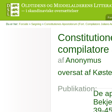
For
Du er her:
Forside
>
Søgning
>
Constitutiones Apostolorum (fort. Compilatore Juliano A
Constitution
compilatore 
af
Anonymus
oversat af Køster
Publikation:
De ap
Bekje
39-45