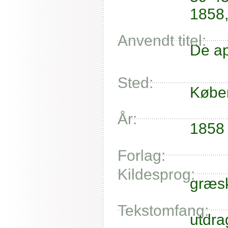
1858,
Anvendt titel:
De ap
Sted:
Købe
År:
1858
Forlag:
Kildesprog:
græs
Tekstomfang:
utdra