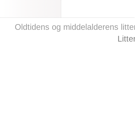
Oldtidens og middelalderens litte
Litt