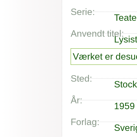
Serie:
Teate
Anvendt titel:
Lysis
Værket er desud
Sted:
Stoc
År:
1959
Forlag:
Sveri