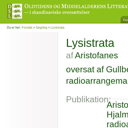
For
Du er her:
Forside
>
Søgning
>
Lysistrata
Lysistrata
af
Aristofanes
oversat af Gullbe
radioarrangeman
Publikation:
Arist
Hjalm
radi