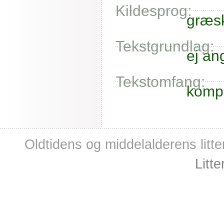
Kildesprog:
græs
Tekstgrundlag:
ej an
Tekstomfang:
kompl
Oldtidens og middelalderens litte
Litt