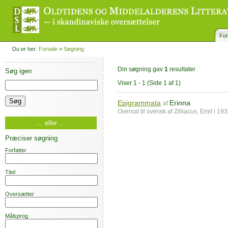
For
Du er her:
Forside
>
Søgning
Din søgning gav
1
resultater
Søg igen
Viser 1 - 1
(Side 1 af 1)
Epigrammata
Erinna
af
Oversat til svensk af Zilliacus, Emil i 1
... eller ...
Præciser søgning
Forfatter
Titel
Oversætter
Målsprog