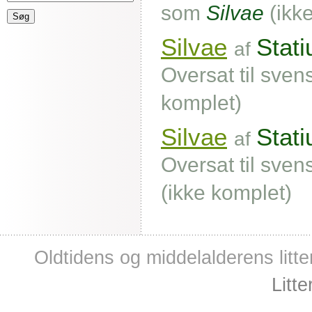
som
Silvae
(ikk
Silvae
Stati
af
Oversat til sven
komplet)
Silvae
Stati
af
Oversat til sven
(ikke komplet)
Oldtidens og middelalderens litte
Litt