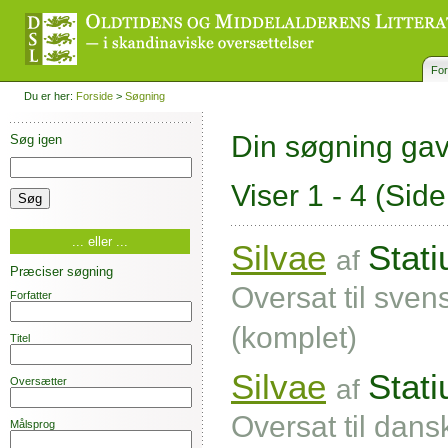
For
Du er her:
Forside
>
Søgning
Din søgning ga
Søg igen
Viser 1 - 4
(Side
... eller ...
Silvae
Stati
af
Præciser søgning
Oversat til sven
Forfatter
(komplet)
Titel
Silvae
Stati
af
Oversætter
Oversat til dan
Målsprog