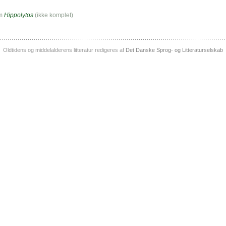
om
Hippolytos
(ikke komplet)
Oldtidens og middelalderens litteratur redigeres af
Det Danske Sprog- og Litteraturselskab