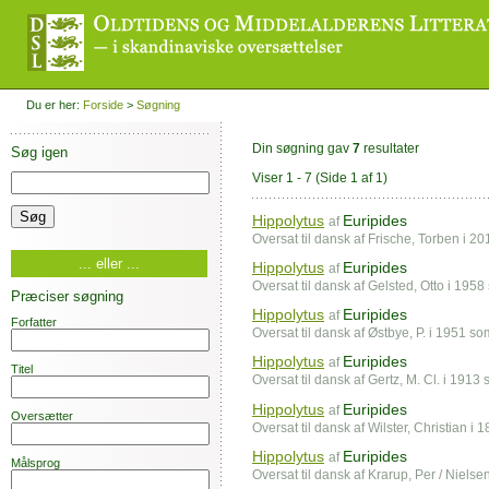
Du er her:
Forside
>
Søgning
Din søgning gav
7
resultater
Søg igen
Viser 1 - 7
(Side 1 af 1)
Hippolytus
Euripides
af
Oversat til dansk af Frische, Torben i 
... eller ...
Hippolytus
Euripides
af
Oversat til dansk af Gelsted, Otto i 195
Præciser søgning
Hippolytus
Euripides
af
Forfatter
Oversat til dansk af Østbye, P. i 1951 s
Hippolytus
Euripides
af
Titel
Oversat til dansk af Gertz, M. Cl. i 1913
Hippolytus
Euripides
af
Oversætter
Oversat til dansk af Wilster, Christian i
Hippolytus
Euripides
af
Målsprog
Oversat til dansk af Krarup, Per / Nielse