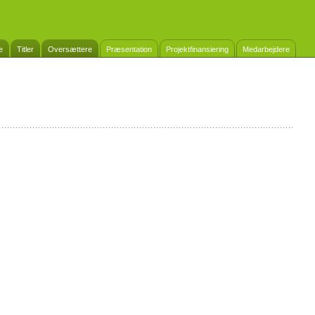
e
Titler
Oversættere
Præsentation
Projektfinansiering
Medarbejdere