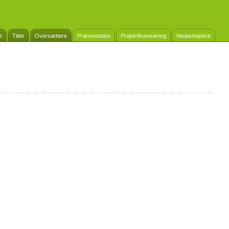
e
Titler
Oversættere
Præsentation
Projektfinansiering
Medarbejdere