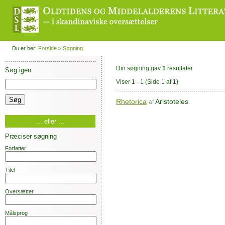
Du er her:
Forside
>
Søgning
Din søgning gav
1
resultater
Søg igen
Viser 1 - 1
(Side 1 af 1)
Rhetorica
Aristoteles
af
... eller ...
Præciser søgning
Forfatter
Titel
Oversætter
Målsprog