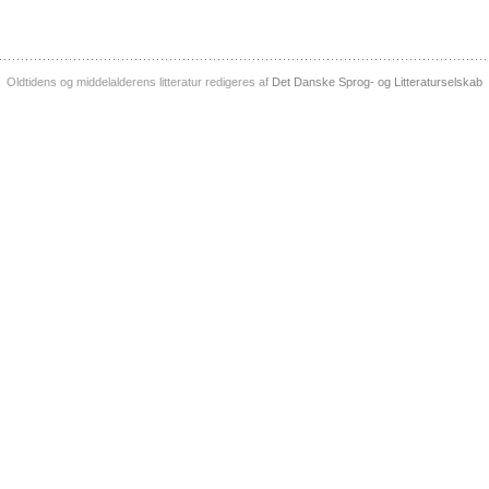
Oldtidens og middelalderens litteratur redigeres af
Det Danske Sprog- og Litteraturselskab